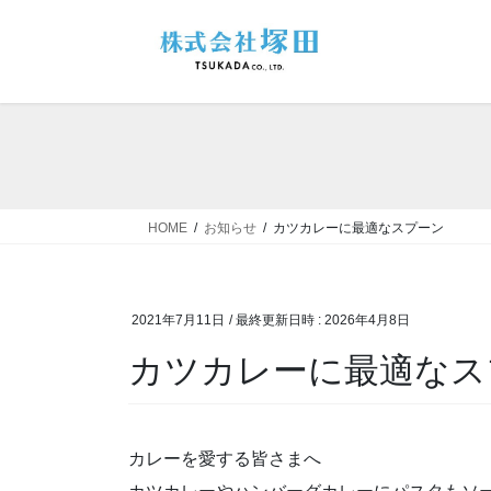
コ
ナ
ン
ビ
テ
ゲ
ン
ー
ツ
シ
へ
ョ
ス
ン
キ
に
ッ
移
HOME
お知らせ
カツカレーに最適なスプーン
プ
動
2021年7月11日
/ 最終更新日時 :
2026年4月8日
カツカレーに最適なス
カレーを愛する皆さまへ