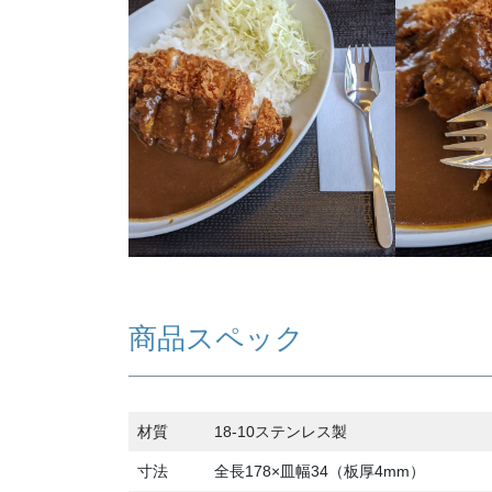
商品スペック
材質
18-10ステンレス製
寸法
全長178×皿幅34（板厚4mm）